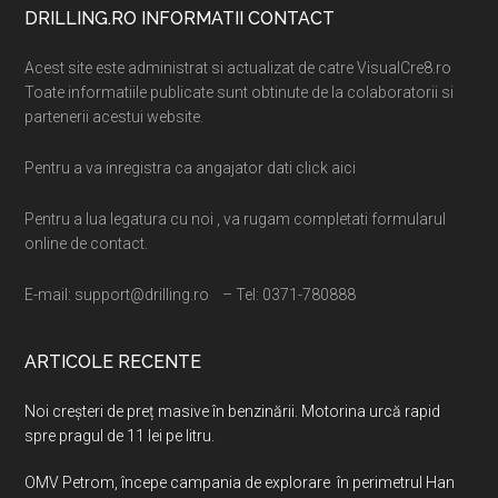
Footer
DRILLING.RO INFORMATII CONTACT
Acest site este administrat si actualizat de catre VisualCre8.ro
Toate informatiile publicate sunt obtinute de la colaboratorii si
partenerii acestui website.
Pentru a va inregistra ca angajator dati click aici
Pentru a lua legatura cu noi , va rugam completati formularul
online de contact.
E-mail: support@drilling.ro – Tel: 0371-780888
ARTICOLE RECENTE
Noi creșteri de preț masive în benzinării. Motorina urcă rapid
spre pragul de 11 lei pe litru.
OMV Petrom, începe campania de explorare în perimetrul Han