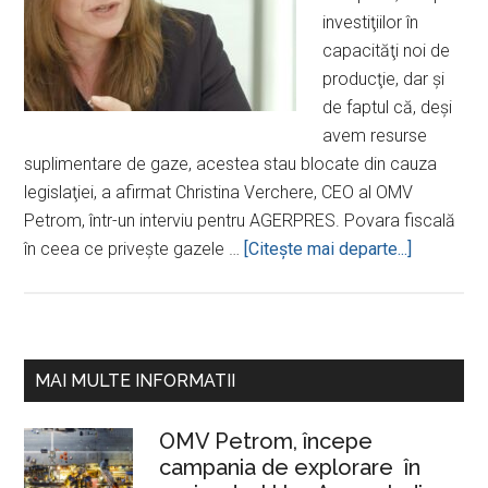
investiţiilor în
capacităţi noi de
producţie, dar şi
de faptul că, deşi
avem resurse
suplimentare de gaze, acestea stau blocate din cauza
legislaţiei, a afirmat Christina Verchere, CEO al OMV
Petrom, într-un interviu pentru AGERPRES. Povara fiscală
despreVe
în ceea ce priveşte gazele …
[Citeşte mai departe...]
(OMV
Petrom):
România
are
Bara
MAI MULTE INFORMATII
gaze
principală
supliment
OMV Petrom, începe
care
campania de explorare în
stau