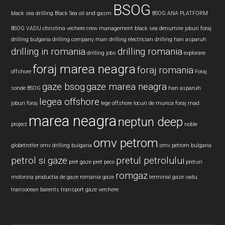
BSOG
black sea drilling
Black Sea oil and gasm
BSOG ANA PLATFORM
BSOG VADU
christina vechere
crew management black sea
denumire joburi foraj
drilling bulgaria
drilling company man
drilling electrician
drilling han asparuh
drilling in romania
drilling romania
drilling jobs
explorare
foraj marea neagra
foraj romania
offshore
Foraj
gaze bsog
gaze marea neagra
sonde BSOG
han asparuh
legea offshore
joburi foraj
lege offshore
locuri de munca foraj
mad
marea neagra
neptun deep
project
noble
omv petrom
globetrotter
omv drilling bulgaria
omv petrom bulgaria
petrol si gaze
pretul petrolului
pret gaze
pret peco
preturi
romgaz
motorina
productia de gaze
romania gaze
terminal gaze vadu
transocean barents
transport gaze
verchere