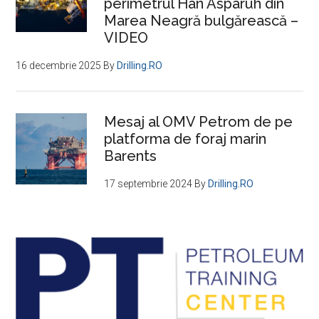
perimetrul Han Asparuh din
blocate
Marea Neagră bulgărească –
din
VIDEO
cauza
legislaţiei
16 decembrie 2025
By
Drilling.RO
Mesaj al OMV Petrom de pe
platforma de foraj marin
Barents
17 septembrie 2024
By
Drilling.RO