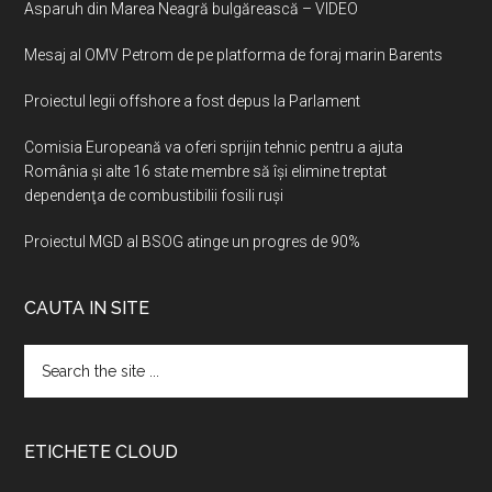
Asparuh din Marea Neagră bulgărească – VIDEO
Mesaj al OMV Petrom de pe platforma de foraj marin Barents
Proiectul legii offshore a fost depus la Parlament
Comisia Europeană va oferi sprijin tehnic pentru a ajuta
România şi alte 16 state membre să îşi elimine treptat
dependenţa de combustibilii fosili ruşi
Proiectul MGD al BSOG atinge un progres de 90%
CAUTA IN SITE
Search
the
site
...
ETICHETE CLOUD