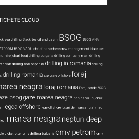
te
TICHETE CLOUD
BSOG
ck sea drilling
Black Sea oil and gasm
BSOG ANA
ATFORM
BSOG VADU
christina vechere
crew management black sea
numire joburi foraj
drilling bulgaria
drilling company man
drilling
drilling in romania
ctrician
drilling han asparuh
drilling
foraj
drilling romania
bs
explorare offshore
area neagra
foraj romania
Foraj sonde BSOG
aze bsog
gaze marea neagra
han asparuh
joburi
legea offshore
aj
lege offshore
locuri de munca foraj
mad
marea neagra
neptun deep
ject
omv petrom
le globetrotter
omv drilling bulgaria
omv