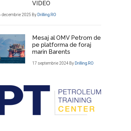
VIDEO
6 decembrie 2025
By
Drilling.RO
Mesaj al OMV Petrom de
pe platforma de foraj
marin Barents
17 septembrie 2024
By
Drilling.RO
MV