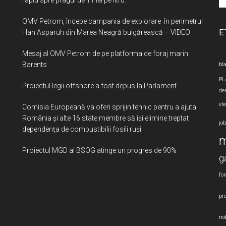
si
OMV Petrom, începe campania de explorare în perimetrul
...
E
Han Asparuh din Marea Neagră bulgărească – VIDEO
Mesaj al OMV Petrom de pe platforma de foraj marin
Barents
bla
PL
Proiectul legii offshore a fost depus la Parlament
de
ele
Comisia Europeană va oferi sprijin tehnic pentru a ajuta
România şi alte 16 state membre să îşi elimine treptat
jo
dependenţa de combustibilii fosili ruşi
m
Proiectul MGD al BSOG atinge un progres de 90%
g
for
pro
nob