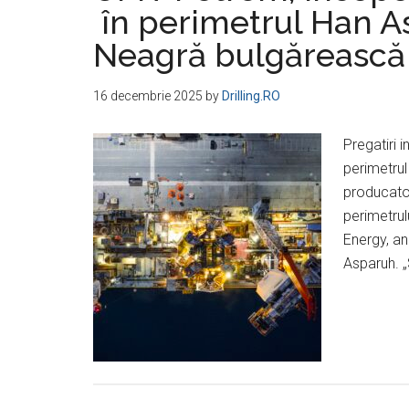
în perimetrul Han A
Neagră bulgărească
16 decembrie 2025
by
Drilling.RO
Pregatiri 
perimetru
producator
perimetru
Energy, an
Asparuh. 