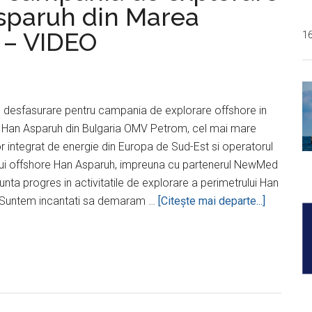
sparuh din Marea
 – VIDEO
1
in desfasurare pentru campania de explorare offshore in
l Han Asparuh din Bulgaria OMV Petrom, cel mai mare
 integrat de energie din Europa de Sud-Est si operatorul
lui offshore Han Asparuh, impreuna cu partenerul NewMed
unta progres in activitatile de explorare a perimetrului Han
despreO
„Suntem incantati sa demaram …
[Citeşte mai departe...]
Petrom,
începe
campania
de
explorare
în