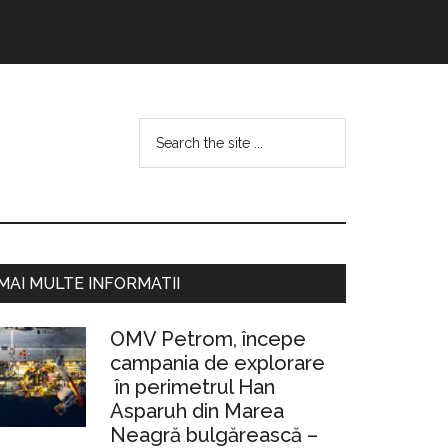
Search
the
site
...
Bara
MAI MULTE INFORMATII
rincipală
OMV Petrom, începe
campania de explorare
în perimetrul Han
Asparuh din Marea
Neagră bulgărească –