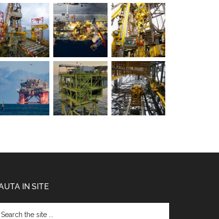
l
scă
AUTA IN SITE
arch
e