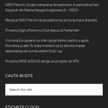
OMV Petrom, începe campania de explorare în perimetrul Han
Asparuh din Marea Neagră bulgărească – VIDEO
Mesaj al OMV Petrom de pe platforma de foraj marin Barents
Proiectul legii offshore a fost depus la Parlament
Comisia Europeană va oferi sprijin tehnic pentru a ajuta
România şi alte 16 state membre să îşi elimine treptat
dependenţa de combustibilii fosili ruşi
Proiectul MGD al BSOG atinge un progres de 90%
CAUTA IN SITE
Search
the
site
...
ETICHETE CLOUD