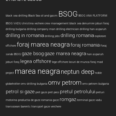
BSOG
black sea drilling
Black Sea oil and gasm
BSOG ANA PLATFORM
BSOG VADU
christina vechere
crew management black sea
denumire joburi foraj
drilling bulgaria
drilling company man
drilling electrician
drilling han asparuh
drilling in romania
drilling romania
drilling jobs
explorare
foraj marea neagra
foraj romania
offshore
Foraj
gaze bsog
gaze marea neagra
sonde BSOG
han asparuh
legea offshore
joburi foraj
lege offshore
locuri de munca foraj
mad
marea neagra
neptun deep
project
noble
omv petrom
globetrotter
omv drilling bulgaria
omv petrom bulgaria
petrol si gaze
pretul petrolului
pret gaze
pret peco
preturi
romgaz
motorina
productia de gaze
romania gaze
terminal gaze vadu
transocean barents
transport gaze
verchere