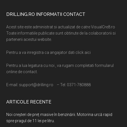
Footer
DRILLING.RO INFORMATII CONTACT
Acest site este administrat si actualizat de catre VisualCre8.ro
Toate informatiile publicate sunt obtinute de la colaboratorii si
partenerii acestui website.
Pentru a va inregistra ca angajator dati click aici
Pentru a lua legatura cu noi , va rugam completati formularul
online de contact.
E-mail: support@drilling.ro – Tel: 0371-780888
ARTICOLE RECENTE
Noi creșteri de preț masive în benzinării. Motorina urcă rapid
spre pragul de 11 lei pe litru.