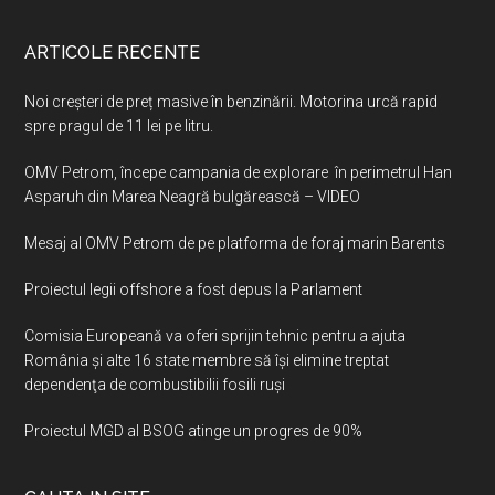
ARTICOLE RECENTE
Noi creșteri de preț masive în benzinării. Motorina urcă rapid
spre pragul de 11 lei pe litru.
OMV Petrom, începe campania de explorare în perimetrul Han
Asparuh din Marea Neagră bulgărească – VIDEO
Mesaj al OMV Petrom de pe platforma de foraj marin Barents
Proiectul legii offshore a fost depus la Parlament
Comisia Europeană va oferi sprijin tehnic pentru a ajuta
România şi alte 16 state membre să îşi elimine treptat
dependenţa de combustibilii fosili ruşi
Proiectul MGD al BSOG atinge un progres de 90%