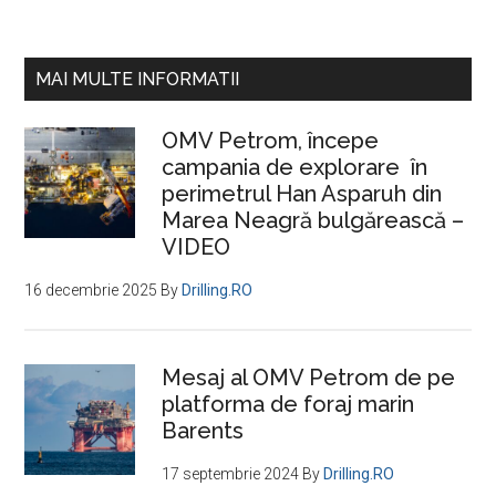
cele
mai
aşteptate
Bara
MAI MULTE INFORMATII
veşti
principală
din
OMV Petrom, începe
energie.
campania de explorare în
BSOG,
perimetrul Han Asparuh din
americanii
Marea Neagră bulgărească –
de
VIDEO
la
Marea
16 decembrie 2025
By
Drilling.RO
Neagră:
Credem
Mesaj al OMV Petrom de pe
cu
platforma de foraj marin
tărie
Barents
că
producţia
17 septembrie 2024
By
Drilling.RO
de