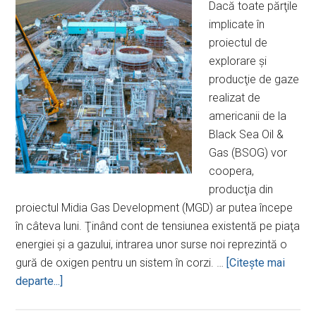
Dacă toate părţile
implicate în
proiectul de
explorare şi
producţie de gaze
realizat de
americanii de la
Black Sea Oil &
Gas (BSOG) vor
coopera,
producţia din
proiectul Midia Gas Development (MGD) ar putea începe
în câteva luni. Ţinând cont de tensiunea existentă pe piaţa
energiei şi a gazului, intrarea unor surse noi reprezintă o
gură de oxigen pentru un sistem în corzi. …
[Citeşte mai
despreUna
departe...]
dintre