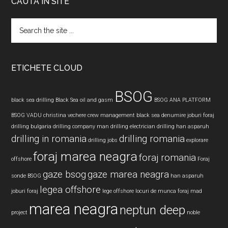
CAUTA IN SITE
Search
the
site
...
ETICHETE CLOUD
BSOG
black sea drilling
Black Sea oil and gasm
BSOG ANA PLATFORM
BSOG VADU
christina vechere
crew management black sea
denumire joburi foraj
drilling bulgaria
drilling company man
drilling electrician
drilling han asparuh
drilling in romania
drilling romania
drilling jobs
explorare
foraj marea neagra
foraj romania
offshore
Foraj
gaze bsog
gaze marea neagra
sonde BSOG
han asparuh
legea offshore
joburi foraj
lege offshore
locuri de munca foraj
mad
marea neagra
neptun deep
project
noble