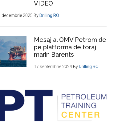
VIDEO
6 decembrie 2025
By
Drilling.RO
Mesaj al OMV Petrom de
pe platforma de foraj
marin Barents
17 septembrie 2024
By
Drilling.RO
erchere
:
a
ntare