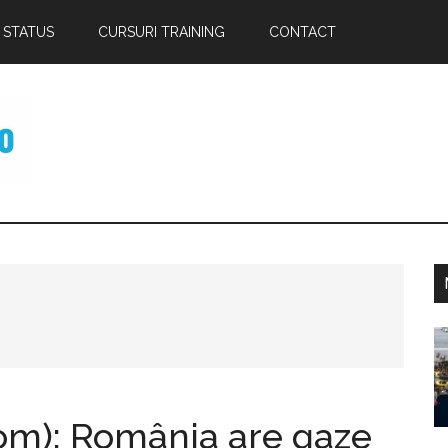
 STATUS
CURSURI TRAINING
CONTACT
p
om): România are gaze