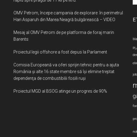
si
OMV Petrom, începe campania de explorare în perimetrul
...
E
Han Asparuh din Marea Neagră bulgărească – VIDEO
Mesaj al OMV Petrom de pe platforma de foraj marin
Barents
bla
PL
Proiectul legii offshore a fost depus la Parlament
de
ele
Comisia Europeană va oferi sprijin tehnic pentru a ajuta
România şi alte 16 state membre să îşi elimine treptat
jo
dependenţa de combustibilii fosili ruşi
m
Proiectul MGD al BSOG atinge un progres de 90%
g
for
pro
nob