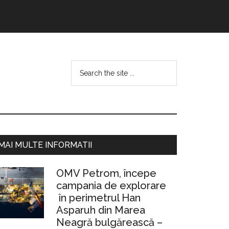
Search
the
site
...
Bara
MAI MULTE INFORMATII
rincipală
OMV Petrom, începe
campania de explorare
în perimetrul Han
Asparuh din Marea
Neagră bulgărească –