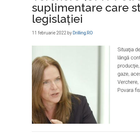
suplimentare care s
legislaţiei
11 februarie 2022
by
Drilling.RO
Situaţia d
lângă cont
producţie,
gaze, aces
Verchere,
Povara fis