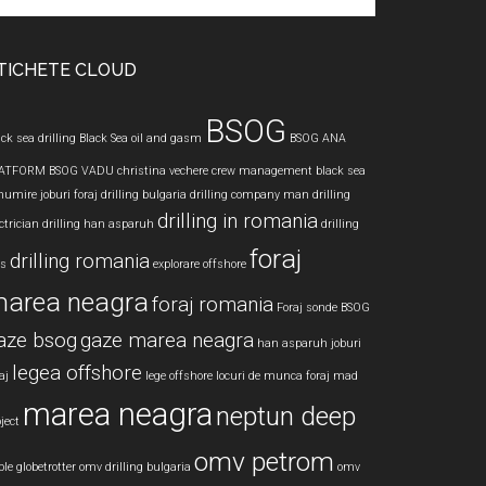
te
TICHETE CLOUD
BSOG
ck sea drilling
Black Sea oil and gasm
BSOG ANA
ATFORM
BSOG VADU
christina vechere
crew management black sea
numire joburi foraj
drilling bulgaria
drilling company man
drilling
drilling in romania
ctrician
drilling han asparuh
drilling
foraj
drilling romania
bs
explorare offshore
area neagra
foraj romania
Foraj sonde BSOG
aze bsog
gaze marea neagra
han asparuh
joburi
legea offshore
aj
lege offshore
locuri de munca foraj
mad
marea neagra
neptun deep
ject
omv petrom
le globetrotter
omv drilling bulgaria
omv