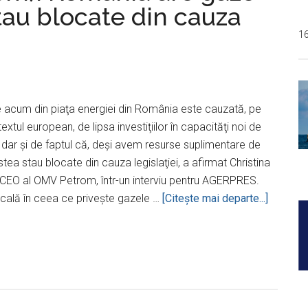
tau blocate din cauza
1
e acum din piaţa energiei din România este cauzată, pe
extul european, de lipsa investiţiilor în capacităţi noi de
 dar şi de faptul că, deşi avem resurse suplimentare de
tea stau blocate din cauza legislaţiei, a afirmat Christina
 CEO al OMV Petrom, într-un interviu pentru AGERPRES.
despreV
cală în ceea ce priveşte gazele …
[Citeşte mai departe...]
(OMV
Petrom)
Români
are
gaze
suplime