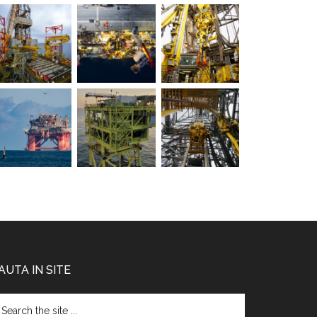
ei
AUTA IN SITE
arch
e