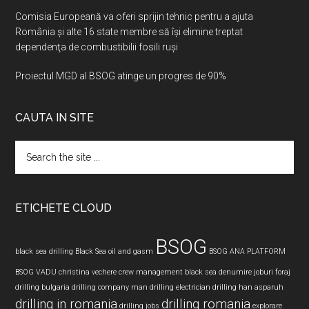
Comisia Europeană va oferi sprijin tehnic pentru a ajuta
România şi alte 16 state membre să îşi elimine treptat
dependenţa de combustibilii fosili ruşi
Proiectul MGD al BSOG atinge un progres de 90%
CAUTA IN SITE
Search
the
site
...
ETICHETE CLOUD
BSOG
black sea drilling
Black Sea oil and gasm
BSOG ANA PLATFORM
BSOG VADU
christina vechere
crew management black sea
denumire joburi foraj
drilling bulgaria
drilling company man
drilling electrician
drilling han asparuh
drilling in romania
drilling romania
drilling jobs
explorare