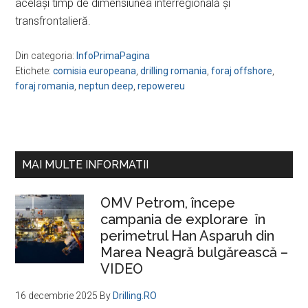
acelaşi timp de dimensiunea interregională şi
transfrontalieră.
Din categoria:
InfoPrimaPagina
Etichete:
comisia europeana
,
drilling romania
,
foraj offshore
,
foraj romania
,
neptun deep
,
repowereu
Bara
MAI MULTE INFORMATII
principală
OMV Petrom, începe
campania de explorare în
perimetrul Han Asparuh din
Marea Neagră bulgărească –
VIDEO
16 decembrie 2025
By
Drilling.RO