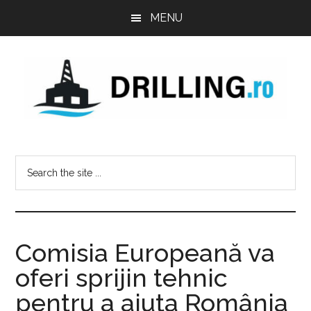
Skip
Skip
Skip
MENU
to
to
to
main
primary
footer
content
sidebar
Drilling.ro
Industry
news
Search
-
the
Jobs
site
-
...
Training
courses
Comisia Europeană va
-
oferi sprijin tehnic
Rig
pentru a ajuta România
status