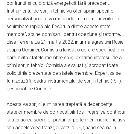
confruntă şi cu o criză energetică fără precedent.
Instrumentul de sprijin tehnic va oferi sprijin specific,
personalizat şi care va răspunde în timp util nevoilor în
schimbare rapidă ale fiecăruia dintre aceste state
membre”, spune comisarul pentru coeziune şi reforme,
Elisa Ferreira.La 21 martie 2022, în urma agresiunii Rusiei
asupra Ucrainei, Comisia a lansat o cerere specifică prin
care invită statele membre să îşi exprime interesul de a
primi sprijin tehnic. Comisia a evaluat şi aprobat toate
solicitările prezentate de statele membre. Expertiza se
furnizează în cadrul instrumentului de sprijin tehnic (IST),
gestionat de Comisie.
Acesta va sprijini eliminarea treptată a dependenţei
statelor membre de combustibilii fosili ruşi şi va contribui
la atenuarea şocurilor preţurilor pe termen mediu, inclusiv
prin accelerarea tranziţiei verzi a UE, ţinând seama în