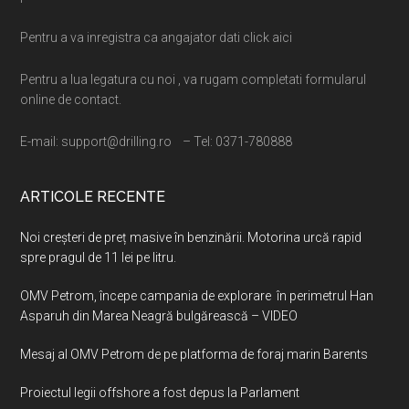
Pentru a va inregistra ca angajator dati click aici
Pentru a lua legatura cu noi , va rugam completati formularul
online de contact.
E-mail: support@drilling.ro – Tel: 0371-780888
ARTICOLE RECENTE
Noi creșteri de preț masive în benzinării. Motorina urcă rapid
spre pragul de 11 lei pe litru.
OMV Petrom, începe campania de explorare în perimetrul Han
Asparuh din Marea Neagră bulgărească – VIDEO
Mesaj al OMV Petrom de pe platforma de foraj marin Barents
Proiectul legii offshore a fost depus la Parlament