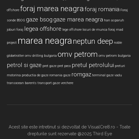
foraj marea neagra
foraj romania
offshore
Foraj
gaze bsog
gaze marea neagra
sonde BSOG
han asparuh
legea offshore
joburi foraj
lege offshore
locuri de munca foraj
mad
marea neagra
neptun deep
project
noble
omv petrom
globetrotter
omv drilling bulgaria
omv petrom bulgaria
petrol si gaze
pretul petrolului
pret gaze
pret peco
preturi
romgaz
motorina
productia de gaze
romania gaze
terminal gaze vadu
transocean barents
transport gaze
verchere
Acest site este intretinut si dezvoltat de VisualCre8.ro - Toate
drepturile sunt rezervate @2025 Third Eye