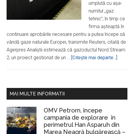
umplută cu aşa-
numitul „gaz
tehnic”, în timp ce
firma aşteaptă în
continuare aprobările necesare pentru a putea începe să
vândă gaze naturale Europei, transmite Reuters, citată de
Agerpres Analiştii estimează că gazoductul Nord Stream
despre
2, un proiect gestionat de un …
[Citeşte mai departe...]
linie
a
gazoduc
Nord
Bara
MAI MULTE INFORMATII
Stream
principală
2
OMV Petrom, începe
a
campania de explorare în
fost
perimetrul Han Asparuh din
umplută
Marea Neagră bulgărească –