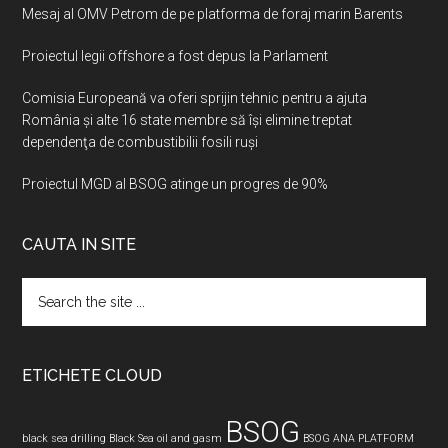
Mesaj al OMV Petrom de pe platforma de foraj marin Barents
Proiectul legii offshore a fost depus la Parlament
Comisia Europeană va oferi sprijin tehnic pentru a ajuta
România şi alte 16 state membre să îşi elimine treptat
dependenţa de combustibilii fosili ruşi
Proiectul MGD al BSOG atinge un progres de 90%
CAUTA IN SITE
Search
the
site
...
ETICHETE CLOUD
BSOG
black sea drilling
Black Sea oil and gasm
BSOG ANA PLATFORM