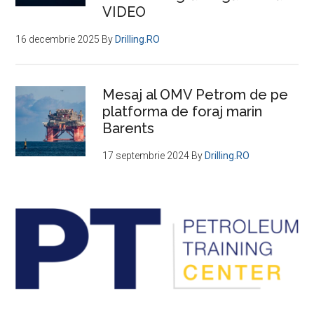
cu
VIDEO
„gaz
tehnic”
16 decembrie 2025
By
Drilling.RO
Mesaj al OMV Petrom de pe
platforma de foraj marin
Barents
17 septembrie 2024
By
Drilling.RO