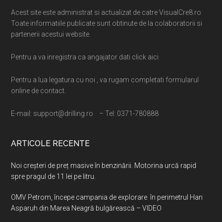
Acest site este administrat si actualizat de catre VisualCre8.ro
Toate informatiile publicate sunt obtinute de la colaboratorii si
partenerii acestui website.
Pentru a va inregistra ca angajator dati click aici
Pentru a lua legatura cu noi , va rugam completati formularul
online de contact.
E-mail: support@drilling.ro – Tel: 0371-780888
ARTICOLE RECENTE
Noi creșteri de preț masive în benzinării. Motorina urcă rapid
spre pragul de 11 lei pe litru.
OMV Petrom, începe campania de explorare în perimetrul Han
Asparuh din Marea Neagră bulgărească – VIDEO