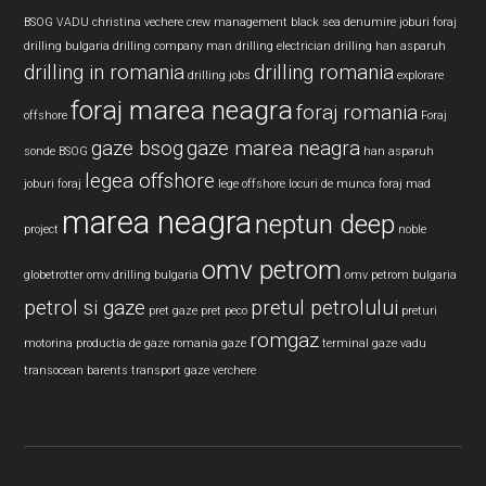
BSOG VADU
christina vechere
crew management black sea
denumire joburi foraj
drilling bulgaria
drilling company man
drilling electrician
drilling han asparuh
drilling in romania
drilling romania
drilling jobs
explorare
foraj marea neagra
foraj romania
offshore
Foraj
gaze bsog
gaze marea neagra
sonde BSOG
han asparuh
legea offshore
joburi foraj
lege offshore
locuri de munca foraj
mad
marea neagra
neptun deep
project
noble
omv petrom
globetrotter
omv drilling bulgaria
omv petrom bulgaria
petrol si gaze
pretul petrolului
pret gaze
pret peco
preturi
romgaz
motorina
productia de gaze
romania gaze
terminal gaze vadu
transocean barents
transport gaze
verchere