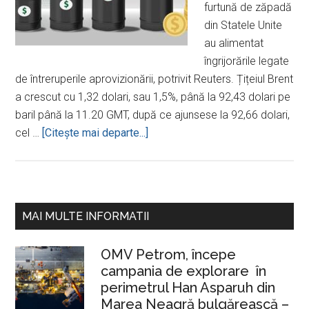
furtună de zăpadă
din Statele Unite
au alimentat
îngrijorările legate
de întreruperile aprovizionării, potrivit Reuters. Țițeiul Brent
a crescut cu 1,32 dolari, sau 1,5%, până la 92,43 dolari pe
baril până la 11.20 GMT, după ce ajunsese la 92,66 dolari,
desprePrețul
cel …
[Citeşte mai departe...]
petrolului
a
depășit
92
Bara
MAI MULTE INFORMATII
de
principală
dolari
OMV Petrom, începe
pe
campania de explorare în
baril,
perimetrul Han Asparuh din
nivel
Marea Neagră bulgărească –