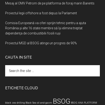
Mesaj al OMV Petrom de pe platforma de foraj marin Barents
Proiectul legii offshore a fost depus la Parlament
Comisia Europeană va oferi sprijin tehnic pentru a ajuta
România şi alte 16 state membre să îşi elimine treptat
dependenţa de combustibilii fosili ruşi
Proiectul MGD al BSOG atinge un progres de 90%
CAUTA IN SITE
Search
the
site
...
ETICHETE CLOUD
BSOG
black sea drilling
Black Sea oil and gasm
BSOG ANA PLATFORM