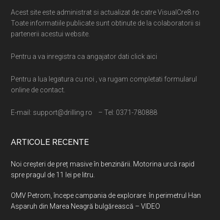
Acest site este administrat si actualizat de catre VisualCre8.ro
Toate informatiile publicate sunt obtinute de la colaboratorii si
partenerii acestui website.
Pentru a va inregistra ca angajator dati click aici
Pentru a lua legatura cu noi , va rugam completati formularul
online de contact.
E-mail: support@drilling.ro – Tel: 0371-780888
ARTICOLE RECENTE
Noi creșteri de preț masive în benzinării. Motorina urcă rapid
spre pragul de 11 lei pe litru.
OMV Petrom, începe campania de explorare în perimetrul Han
Asparuh din Marea Neagră bulgărească – VIDEO