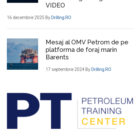
record
VIDEO
pentru
ultimii
16 decembrie 2025
By
Drilling.RO
șapte
ani
Mesaj al OMV Petrom de pe
platforma de foraj marin
Barents
17 septembrie 2024
By
Drilling.RO