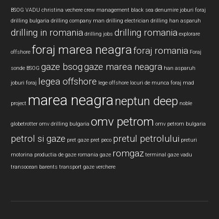
BSOG VADU
christina vechere
crew management black sea
denumire joburi foraj
drilling bulgaria
drilling company man
drilling electrician
drilling han asparuh
drilling in romania
drilling romania
drilling jobs
explorare
foraj marea neagra
foraj romania
offshore
Foraj
gaze bsog
gaze marea neagra
sonde BSOG
han asparuh
legea offshore
joburi foraj
lege offshore
locuri de munca foraj
mad
marea neagra
neptun deep
project
noble
omv petrom
globetrotter
omv drilling bulgaria
omv petrom bulgaria
petrol si gaze
pretul petrolului
pret gaze
pret peco
preturi
romgaz
motorina
productia de gaze
romania gaze
terminal gaze vadu
transocean barents
transport gaze
verchere