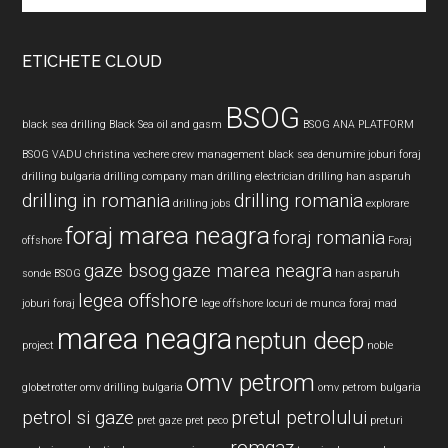
site
...
ETICHETE CLOUD
BSOG
black sea drilling
Black Sea oil and gasm
BSOG ANA PLATFORM
BSOG VADU
christina vechere
crew management black sea
denumire joburi foraj
drilling bulgaria
drilling company man
drilling electrician
drilling han asparuh
drilling in romania
drilling romania
drilling jobs
explorare
foraj marea neagra
foraj romania
offshore
Foraj
gaze bsog
gaze marea neagra
sonde BSOG
han asparuh
legea offshore
joburi foraj
lege offshore
locuri de munca foraj
mad
marea neagra
neptun deep
project
noble
omv petrom
globetrotter
omv drilling bulgaria
omv petrom bulgaria
petrol si gaze
pretul petrolului
pret gaze
pret peco
preturi
romgaz