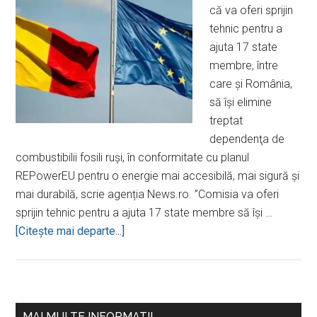
că va oferi sprijin
tehnic pentru a
ajuta 17 state
membre, între
care şi România,
să îşi elimine
treptat
dependenţa de
combustibilii fosili ruşi, în conformitate cu planul
REPowerEU pentru o energie mai accesibilă, mai sigură şi
mai durabilă, scrie agenția News.ro. ”Comisia va oferi
sprijin tehnic pentru a ajuta 17 state membre să îşi …
despreComisia
[Citeşte mai departe...]
Europeană
va
oferi
sprijin
Bara
MAI MULTE INFORMATII