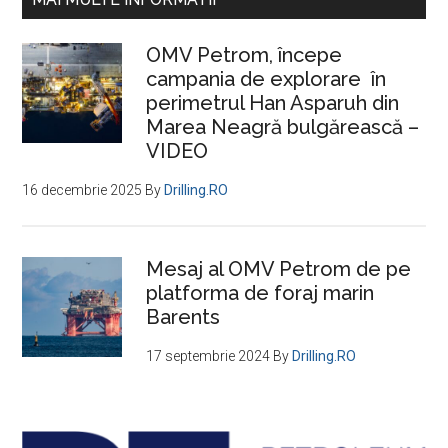
tehnic
principală
pentru
OMV Petrom, începe
a
campania de explorare în
ajuta
perimetrul Han Asparuh din
România
Marea Neagră bulgărească –
şi
VIDEO
alte
16
16 decembrie 2025
By
Drilling.RO
state
membre
Mesaj al OMV Petrom de pe
să
platforma de foraj marin
îşi
Barents
elimine
treptat
17 septembrie 2024
By
Drilling.RO
dependenţa
de
combustibilii