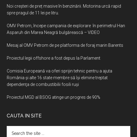
Noi creșteri de preț masive în benzinării. Motorina urcă rapid
spre pragul de 11 lei pe litru.
OMV Petrom, începe campania de explorare în perimetrul Han
Asparuh din Marea Neagră bulgărească – VIDEO
Mesaj al OMV Petrom de pe platforma de foraj marin Barents
Proiectul legii offshore a fost depus la Parlament
Comisia Europeană va oferi sprijin tehnic pentru a ajuta
România şi alte 16 state membre să îşi elimine treptat
dependenţa de combustibilii fosili ruşi
Proiectul MGD al BSOG atinge un progres de 90%
CAUTA IN SITE
Search
the