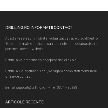
Footer
DRILLING.RO INFORMATII CONTACT
Acest site este administrat si actualizat de catre VisualCre8.ro
Toate informatiile publicate sunt obtinute de la colaboratorii si
partenerii acestui website.
Pentru a va inregistra ca angajator dati click aici
Pentru a lua legatura cu noi , va rugam completati formularul
online de contact.
E-mail: support@drilling.ro – Tel: 0371-780888
ARTICOLE RECENTE