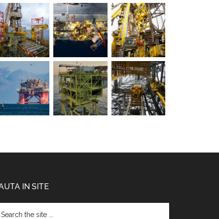
AUTA IN SITE
arch
e