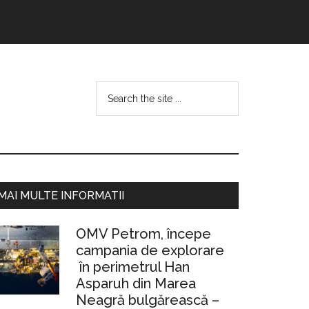
Search
the
site
...
Bara
MAI MULTE INFORMATII
rincipală
OMV Petrom, începe
campania de explorare
în perimetrul Han
Asparuh din Marea
Neagră bulgărească –