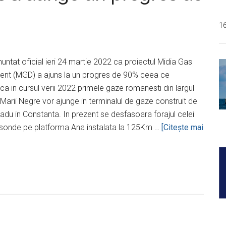
1
ntat oficial ieri 24 martie 2022 ca proiectul Midia Gas
nt (MGD) a ajuns la un progres de 90% ceea ce
a in cursul verii 2022 primele gaze romanesti din largul
Marii Negre vor ajunge in terminalul de gaze construit de
du in Constanta. In prezent se desfasoara forajul celei
a sonde pe platforma Ana instalata la 125Km …
[Citeşte mai
despreProiectul
MGD
l
BSOG
atinge
un
progres