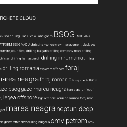
te
TICHETE CLOUD
BSOG
ck sea drilling
Black Sea oil and gasm
BSOG ANA
ATFORM
BSOG VADU
christina vechere
crew management black sea
numire joburi foraj
drilling bulgaria
drilling company man
drilling
drilling in romania
ctrician
drilling han asparuh
drilling
foraj
drilling romania
bs
explorare offshore
area neagra
foraj romania
Foraj sonde BSOG
aze bsog
gaze marea neagra
han asparuh
joburi
legea offshore
aj
lege offshore
locuri de munca foraj
mad
marea neagra
neptun deep
ject
omv petrom
le globetrotter
omv drilling bulgaria
omv