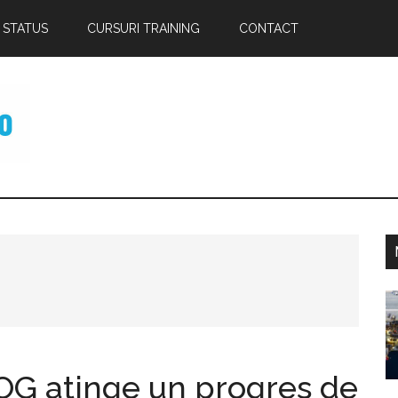
 STATUS
CURSURI TRAINING
CONTACT
p
OG atinge un progres de