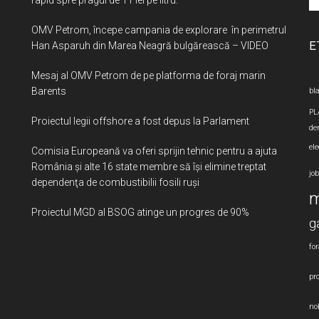
si
OMV Petrom, începe campania de explorare în perimetrul
...
E
Han Asparuh din Marea Neagră bulgărească – VIDEO
Mesaj al OMV Petrom de pe platforma de foraj marin
Barents
bla
PL
Proiectul legii offshore a fost depus la Parlament
de
ele
Comisia Europeană va oferi sprijin tehnic pentru a ajuta
România şi alte 16 state membre să îşi elimine treptat
jo
dependenţa de combustibilii fosili ruşi
m
Proiectul MGD al BSOG atinge un progres de 90%
g
for
pro
nob