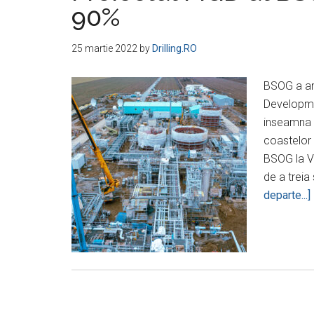
90%
25 martie 2022
by
Drilling.RO
BSOG a anu
Developme
inseamna c
coastelor 
BSOG la Va
de a trei
departe...]
a