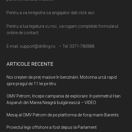
Pentru a va inregistra ca angajator dati click aici
Pentru a lua legatura cu noi , va rugam completati formularul
online de contact.
E-mail: support@drilling.ro – Tel: 0371-780888
ARTICOLE RECENTE
Noi creșteri de preț masive în benzinării. Motorina urcă rapid
spre pragul de 11 lei pe litru.
OMV Petrom, începe campania de explorare în perimetrul Han
Asparuh din Marea Neagră bulgărească – VIDEO
Mesaj al OMV Petrom de pe platforma de foraj marin Barents
Proiectul legii offshore a fost depus la Parlament