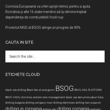
Comisia Europeană va oferi sprijin tehnic pentru a ajuta
România şi alte 16 state membre să îşi elimine treptat
dependenţa de combustibilii fosili ruşi
Proiectul MGD al BSOG atinge un progres de 90%
CAUTA IN SITE
Search
the
site
...
ETICHETE CLOUD
BSOG
black sea drilling
Black Sea oil and gasm
BSOG ANA PLATFORM
BSOG VADU
christina vechere
crew management black sea
denumire joburi foraj
drilling bulgaria
drilling company man
drilling electrician
drilling han asparuh
drilling in romania
drilling romania
drilling jobs
explorare