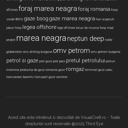
foraj marea neagra
foraj romania
offshore
Foraj
gaze bsog
gaze marea neagra
sonde BSOG
han asparuh
legea offshore
joburi foraj
lege offshore
locuri de munca foraj
mad
marea neagra
neptun deep
project
noble
omv petrom
globetrotter
omv drilling bulgaria
omv petrom bulgaria
petrol si gaze
pretul petrolului
pret gaze
pret peco
preturi
romgaz
motorina
productia de gaze
romania gaze
terminal gaze vadu
transocean barents
transport gaze
verchere
Acest site este intretinut si dezvoltat de VisualCre8.ro - Toate
drepturile sunt rezervate @2025 Third Eye