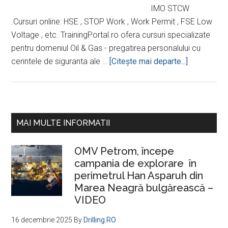
IMO STCW
.Cursuri online: HSE , STOP Work , Work Permit , FSE Low
Voltage , etc. TrainingPortal.ro ofera cursuri specializate
pentru domeniul Oil & Gas - pregatirea personalului cu
despreFurn
cerintele de siguranta ale …
[Citeşte mai departe...]
de
Training
in
Petrol
Bara
MAI MULTE INFORMATII
si
principală
Gaze
OMV Petrom, începe
campania de explorare în
perimetrul Han Asparuh din
Marea Neagră bulgărească –
VIDEO
16 decembrie 2025
By
Drilling.RO