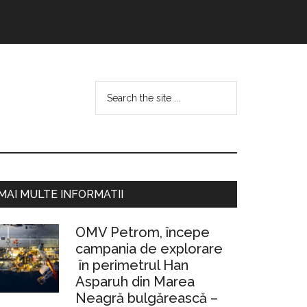
Search
the
site
...
Bara
MAI MULTE INFORMATII
rincipală
OMV Petrom, începe
campania de explorare
în perimetrul Han
Asparuh din Marea
Neagră bulgărească –