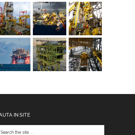
AUTA IN SITE
arch
e