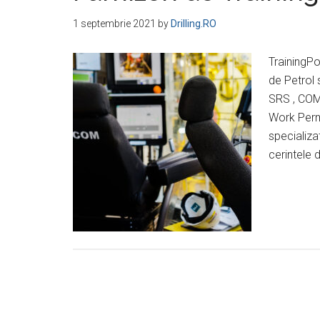
1 septembrie 2021
by
Drilling.RO
TrainingPo
de Petrol 
SRS , COM
Work Permi
specializa
cerintele 