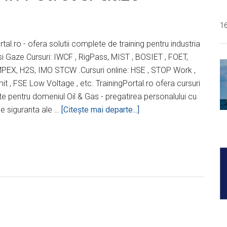
1
rtal.ro - ofera solutii complete de training pentru industria
si Gaze Cursuri: IWCF , RigPass, MIST , BOSIET , FOET,
PEX, H2S, IMO STCW .Cursuri online: HSE , STOP Work ,
t , FSE Low Voltage , etc. TrainingPortal.ro ofera cursuri
te pentru domeniul Oil & Gas - pregatirea personalului cu
despreFurnizori
de siguranta ale …
[Citeşte mai departe...]
de
Training
in
Petrol
si
Gaze