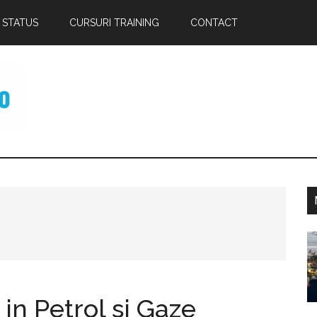
 STATUS
CURSURI TRAINING
CONTACT
p
 in Petrol si Gaze