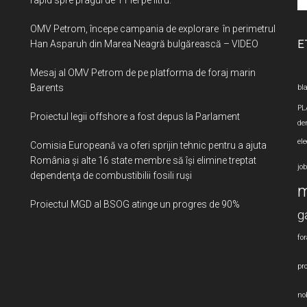
si
OMV Petrom, începe campania de explorare în perimetrul
...
E
Han Asparuh din Marea Neagră bulgărească – VIDEO
Mesaj al OMV Petrom de pe platforma de foraj marin
Barents
bla
PL
Proiectul legii offshore a fost depus la Parlament
de
ele
Comisia Europeană va oferi sprijin tehnic pentru a ajuta
România şi alte 16 state membre să îşi elimine treptat
jo
dependenţa de combustibilii fosili ruşi
m
Proiectul MGD al BSOG atinge un progres de 90%
g
for
pro
nob