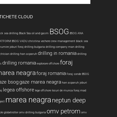
te
TICHETE CLOUD
BSOG
ck sea drilling
Black Sea oil and gasm
BSOG ANA
ATFORM
BSOG VADU
christina vechere
crew management black sea
numire joburi foraj
drilling bulgaria
drilling company man
drilling
drilling in romania
ctrician
drilling han asparuh
drilling
foraj
drilling romania
bs
explorare offshore
area neagra
foraj romania
Foraj sonde BSOG
aze bsog
gaze marea neagra
han asparuh
joburi
legea offshore
aj
lege offshore
locuri de munca foraj
mad
marea neagra
neptun deep
ject
omv petrom
le globetrotter
omv drilling bulgaria
omv