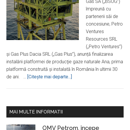
Gas SA („BSOG”)
împreună cu
partenerii săi de
concesiune, Petro
Ventures
Resources SRL
(„Petro Ventures”)
şi Gas Plus Dacia SRL („Gas Plus”), anunță finalizarea
instalării platformei de producţie gaze naturale Ana, prima
platformă construită și instalată în România în ultimii 30
despreBlack
de ani. …
[Citeşte mai departe...]
Sea
Oil
&
Gas
Bara
MAI MULTE INFORMATII
finalizează
principală
instalarea
OMV Petrom, începe
platformei