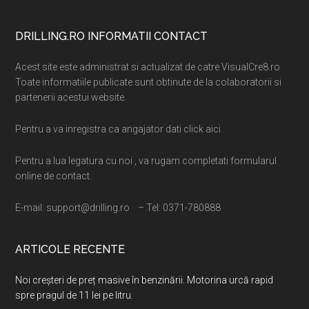
Footer
DRILLING.RO INFORMATII CONTACT
Acest site este administrat si actualizat de catre VisualCre8.ro
Toate informatiile publicate sunt obtinute de la colaboratorii si
partenerii acestui website.
Pentru a va inregistra ca angajator dati click aici
Pentru a lua legatura cu noi , va rugam completati formularul
online de contact.
E-mail: support@drilling.ro – Tel: 0371-780888
ARTICOLE RECENTE
Noi creșteri de preț masive în benzinării. Motorina urcă rapid
spre pragul de 11 lei pe litru.