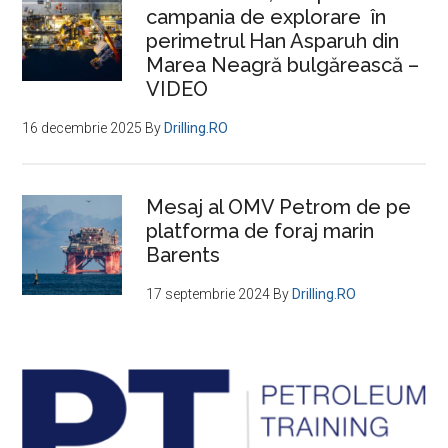
campania de explorare în
de
perimetrul Han Asparuh din
producţie
Marea Neagră bulgărească –
gaze
VIDEO
naturale
Ana
16 decembrie 2025
By
Drilling.RO
în
Marea
Mesaj al OMV Petrom de pe
Neagră
platforma de foraj marin
Barents
17 septembrie 2024
By
Drilling.RO