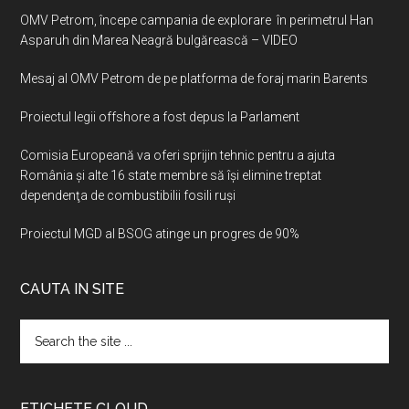
OMV Petrom, începe campania de explorare în perimetrul Han
Asparuh din Marea Neagră bulgărească – VIDEO
Mesaj al OMV Petrom de pe platforma de foraj marin Barents
Proiectul legii offshore a fost depus la Parlament
Comisia Europeană va oferi sprijin tehnic pentru a ajuta
România şi alte 16 state membre să îşi elimine treptat
dependenţa de combustibilii fosili ruşi
Proiectul MGD al BSOG atinge un progres de 90%
CAUTA IN SITE
Search
the
site
...
ETICHETE CLOUD