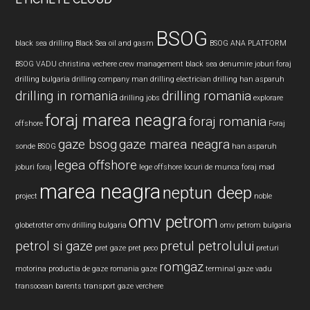
BSOG
black sea drilling
Black Sea oil and gasm
BSOG ANA PLATFORM
BSOG VADU
christina vechere
crew management black sea
denumire joburi foraj
drilling bulgaria
drilling company man
drilling electrician
drilling han asparuh
drilling in romania
drilling romania
drilling jobs
explorare
foraj marea neagra
foraj romania
offshore
Foraj
gaze bsog
gaze marea neagra
sonde BSOG
han asparuh
legea offshore
joburi foraj
lege offshore
locuri de munca foraj
mad
marea neagra
neptun deep
project
noble
omv petrom
globetrotter
omv drilling bulgaria
omv petrom bulgaria
petrol si gaze
pretul petrolului
pret gaze
pret peco
preturi
romgaz
motorina
productia de gaze
romania gaze
terminal gaze vadu
transocean barents
transport gaze
verchere