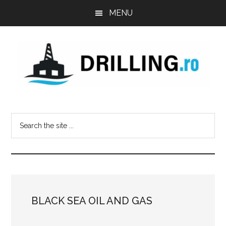
Skip
Skip
Skip
MENU
to
to
to
main
primary
footer
content
sidebar
Drilling.ro
Industry
news
Search
-
the
Jobs
site
-
...
Training
courses
-
BLACK SEA OIL AND GAS
Rig
status