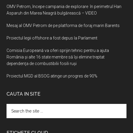
OMV Petrom, începe campania de explorare în perimetrul Han
Asparuh din Marea Neagră bulgărească – VIDEO
Mesaj al OMV Petrom de pe platforma de foraj marin Barents
Proiectul legii offshore a fost depus la Parlament
Comisia Europeană va oferi sprijin tehnic pentru a ajuta
România şi alte 16 state membre să îşi elimine treptat
dependenţa de combustibilii fosili ruşi
Proiectul MGD al BSOG atinge un progres de 90%
CAUTA IN SITE
Search
the
site
...
ETICHETE CLOUD