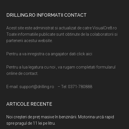
Footer
DRILLING.RO INFORMATII CONTACT
Acest site este administrat si actualizat de catre VisualCre8.ro
Toate informatiile publicate sunt obtinute de la colaboratorii si
partenerii acestui website.
Pentru a va inregistra ca angajator dati click aici
Pentru a lua legatura cu noi , va rugam completati formularul
online de contact.
E-mail: support@drilling.ro – Tel: 0371-780888
ARTICOLE RECENTE
Noi creșteri de preț masive în benzinării. Motorina urcă rapid
spre pragul de 11 lei pe litru.