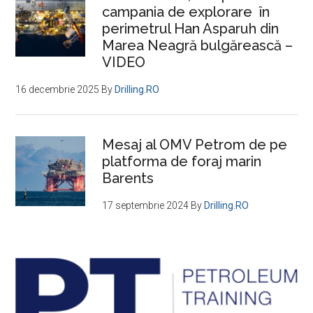
campania de explorare în
de
perimetrul Han Asparuh din
producţie
Marea Neagră bulgărească –
gaze
VIDEO
naturale
Ana
16 decembrie 2025
By
Drilling.RO
în
Marea
Mesaj al OMV Petrom de pe
Neagră
platforma de foraj marin
Barents
17 septembrie 2024
By
Drilling.RO