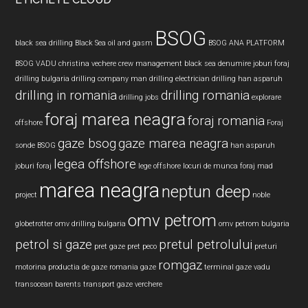
BSOG
black sea drilling
Black Sea oil and gasm
BSOG ANA PLATFORM
BSOG VADU
christina vechere
crew management black sea
denumire joburi foraj
drilling bulgaria
drilling company man
drilling electrician
drilling han asparuh
drilling in romania
drilling romania
drilling jobs
explorare
foraj marea neagra
foraj romania
offshore
Foraj
gaze bsog
gaze marea neagra
sonde BSOG
han asparuh
legea offshore
joburi foraj
lege offshore
locuri de munca foraj
mad
marea neagra
neptun deep
project
noble
omv petrom
globetrotter
omv drilling bulgaria
omv petrom bulgaria
petrol si gaze
pretul petrolului
pret gaze
pret peco
preturi
romgaz
motorina
productia de gaze
romania gaze
terminal gaze vadu
transocean barents
transport gaze
verchere