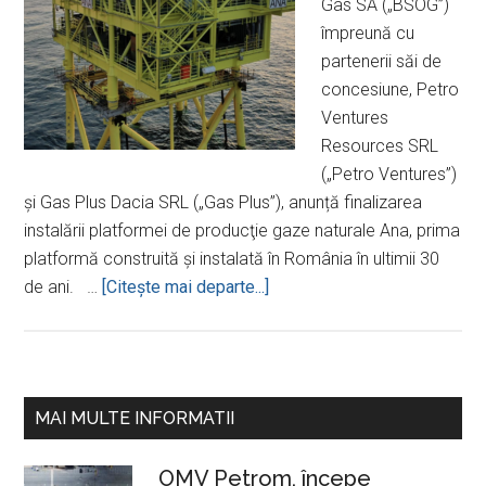
Gas SA („BSOG”)
împreună cu
partenerii săi de
concesiune, Petro
Ventures
Resources SRL
(„Petro Ventures”)
şi Gas Plus Dacia SRL („Gas Plus”), anunță finalizarea
instalării platformei de producţie gaze naturale Ana, prima
platformă construită și instalată în România în ultimii 30
despreBlack
de ani. …
[Citeşte mai departe...]
Sea
Oil
&
Gas
Bara
MAI MULTE INFORMATII
finalizează
principală
instalarea
OMV Petrom, începe
platformei