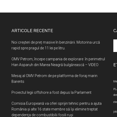
ARTICOLE RECENTE
C
Se
Noi creșteri de preț masive în benzinării. Motorina urcă
th
rapid spre pragul de 11 lei pe litru.
si
OMV Petrom, începe campania de explorare în perimetrul
...
E
Han Asparuh din Marea Neagră bulgărească – VIDEO
Mesaj al OMV Petrom de pe platforma de foraj marin
Barents
bla
PL
Proiectul legii offshore a fost depus la Parlament
de
ele
Comisia Europeană va oferi sprijin tehnic pentru a ajuta
România şi alte 16 state membre să îşi elimine treptat
jo
dependenţa de combustibilii fosili ruşi