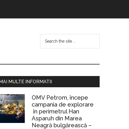
Search
the
site
...
Bara
MAI MULTE INFORMATII
rincipală
OMV Petrom, începe
campania de explorare
în perimetrul Han
Asparuh din Marea
Neagră bulgărească –