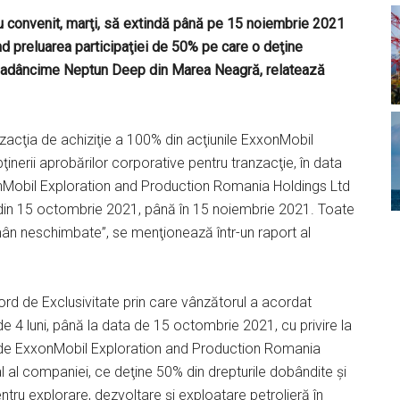
convenit, marţi, să extindă până pe 15 noiembrie 2021
d preluarea participaţiei de 50% pe care o deţine
e adâncime Neptun Deep din Marea Neagră, relatează
ranzacţia de achiziţie a 100% din acţiunile ExxonMobil
nerii aprobărilor corporative pentru tranzacţie, în data
obil Exploration and Production Romania Holdings Ltd
 din 15 octombrie 2021, până în 15 noiembrie 2021. Toate
ămân neschimbate”, se menţionează într-un raport al
ord de Exclusivitate prin care vânzătorul a acordat
 4 luni, până la data de 15 octombrie 2021, cu privire la
se de ExxonMobil Exploration and Production Romania
al al companiei, ce deţine 50% din drepturile dobândite şi
tru explorare, dezvoltare şi exploatare petrolieră în