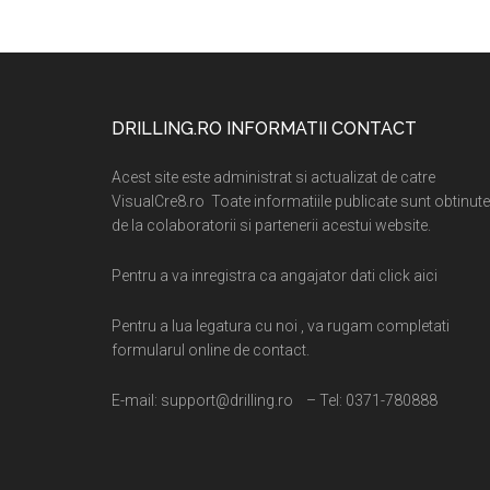
Footer
DRILLING.RO INFORMATII CONTACT
Acest site este administrat si actualizat de catre
VisualCre8.ro Toate informatiile publicate sunt obtinute
de la colaboratorii si partenerii acestui website.
Pentru a va inregistra ca angajator dati click aici
Pentru a lua legatura cu noi , va rugam completati
formularul online de contact.
E-mail: support@drilling.ro – Tel: 0371-780888