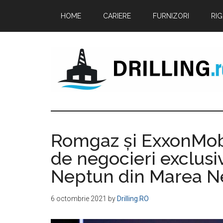
Skip
Skip
Skip
HOME
CARIERE
FURNIZORI
RIG
to
to
to
main
primary
footer
content
sidebar
Drilling.ro
Industry
news
-
Romgaz și ExxonMobi
Jobs
de negocieri exclusi
-
Training
Neptun din Marea N
courses
-
6 octombrie 2021
by
Drilling.RO
Rig
status