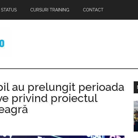
 STATUS
CURSURI TRAINING
CONTACT
l au prelungit perioada
ve privind proiectul
p
eagră