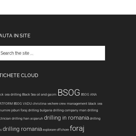
AUTA IN SITE
arch
e
te
TICHETE CLOUD
BSOG
ck sea drilling
Black Sea oil and gasm
BSOG ANA
ATFORM
BSOG VADU
christina vechere
crew management black sea
numire joburi foraj
drilling bulgaria
drilling company man
drilling
drilling in romania
ctrician
drilling han asparuh
drilling
foraj
drilling romania
bs
explorare offshore