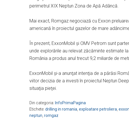
perimetrul XIX Neptun Zona de Apă Adâncă.
Mai exact, Romgaz negociază cu Exxon preluarea
americană în proiectul gazelor de mare adâncim
În prezent, ExxonMobil şi OMV Petrom sunt parten
unde explorările au relevat zăcăminte estimate la
România a produs anul trecut 9,2 miliarde de metri
ExxonMobil şi-a anunţat intenţia de a părăsi Româ
viitor decizia de a investi în proiectul Neptun Deep
situaţia pieţei.
Din categoria:
InfoPrimaPagina
Etichete:
drilling in romania
,
exploatare petroliera
,
exxo
neptun
,
romgaz