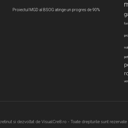
m
Proiectul MGD al BSOG atinge un progres de 90%
g
for
pro
nob
pe
p
r
ve
ntretinut si dezvoltat de VisualCre8.ro - Toate drepturile sunt rezerva