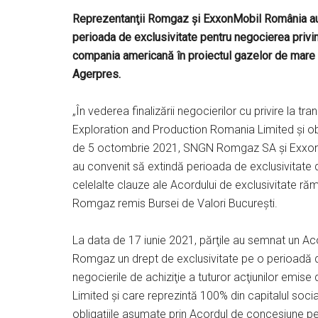
Reprezentanţii Romgaz şi ExxonMobil România au 
perioada de exclusivitate pentru negocierea privin
compania americană în proiectul gazelor de mar
Agerpres.
„În vederea finalizării negocierilor cu privire la t
Exploration and Production Romania Limited şi obţi
de 5 octombrie 2021, SNGN Romgaz SA şi ExxonM
au convenit să extindă perioada de exclusivitate
celelalte clauze ale Acordului de exclusivitate r
Romgaz remis Bursei de Valori Bucureşti.
La data de 17 iunie 2021, părţile au semnat un Ac
Romgaz un drept de exclusivitate pe o perioadă de
negocierile de achiziţie a tuturor acţiunilor emi
Limited şi care reprezintă 100% din capitalul soci
obligaţiile asumate prin Acordul de concesiune pen