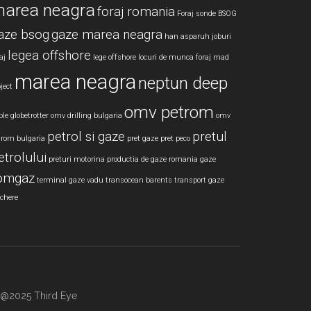
area neagra
foraj romania
Foraj sonde BSOG
aze bsog
gaze marea neagra
han asparuh
joburi
legea offshore
aj
lege offshore
locuri de munca foraj
mad
marea neagra
neptun deep
ject
omv petrom
le globetrotter
omv drilling bulgaria
omv
petrol si gaze
pretul
trom bulgaria
pret gaze
pret peco
etrolului
preturi motorina
productia de gaze
romania gaze
omgaz
terminal gaze vadu
transocean barents
transport gaze
rchere
te @2025 Third Eye