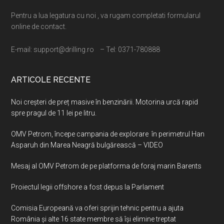
Pentru a lua legatura cu noi , va rugam completati formularul
online de contact.
E-mail: support@drilling.ro – Tel: 0371-780888
ARTICOLE RECENTE
Noi creșteri de preț masive în benzinării. Motorina urcă rapid
spre pragul de 11 lei pe litru.
OMV Petrom, începe campania de explorare în perimetrul Han
Asparuh din Marea Neagră bulgărească – VIDEO
Mesaj al OMV Petrom de pe platforma de foraj marin Barents
Proiectul legii offshore a fost depus la Parlament
Comisia Europeană va oferi sprijin tehnic pentru a ajuta
România şi alte 16 state membre să îşi elimine treptat