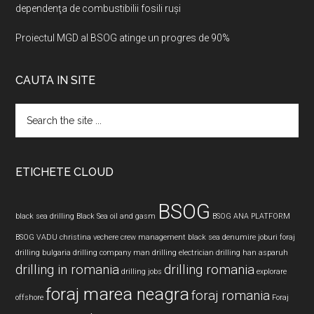
dependenţa de combustibilii fosili ruşi
Proiectul MGD al BSOG atinge un progres de 90%
CAUTA IN SITE
Search
the
site
...
ETICHETE CLOUD
BSOG
black sea drilling
Black Sea oil and gasm
BSOG ANA PLATFORM
BSOG VADU
christina vechere
crew management black sea
denumire joburi foraj
drilling bulgaria
drilling company man
drilling electrician
drilling han asparuh
drilling in romania
drilling romania
drilling jobs
explorare
foraj marea neagra
foraj romania
offshore
Foraj